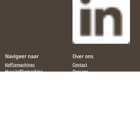
Navigeer naar
Over ons
Koffiemachines
Contact
Huur koffiemachine
Over ons
Operating
Ons team
Servicecontract
Werken bij
Bekerrecycling
Blogs
Koffie en thee assortiment
Duurzaamheid
Assortiment
Certificeringen
Servies bedrukken
Veelgestelde vragen
Adverteren digitale scherm
Wat klanten zeggen