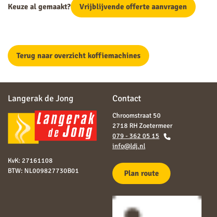
Keuze al gemaakt?
Vrijblijvende offerte aanvragen
Terug naar overzicht koffiemachines
Langerak de Jong
Contact
Chroomstraat 50
2718 RH Zoetermeer
079 - 362 05 15
info@ldj.nl
KvK: 27161108
BTW: NL009827730B01
Plan route