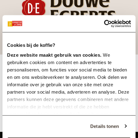
Cookies bij de koffie?
Deze website maakt gebruik van cookies.
We
gebruiken cookies om content en advertenties te
personaliseren, om functies voor social media te bieden
De voordelen
en om ons websiteverkeer te analyseren. Ook delen we
informatie over je gebruik van onze site met onze
Ontworpen voor Gebruiksgemak en Duurzaamheid
partners voor social media, adverteren en analyse. Deze
partners kunnen deze gegevens combineren met andere
Innovatie
informatie die je hebt verstrekt of die ze hebben
verzameld op basis van je gebruik van hun services.
Details tonen