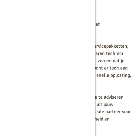
Volledige service en onderhoud
Een goed werkende koffiemachine begint met
uitstekende service.
Bij Langerak de Jong bieden wij complete servicepakketten,
inclusief onderhoud en reparaties. Onze ervaren technici
voeren periodieke controles uit om ervoor te zorgen dat je
koffiemachine altijd in topconditie blijft. Mocht er toch een
probleem ontstaan, dan zorgen wij voor een snelle oplossing,
zodat jij zo min mogelijk hinder ervaart.
Daarnaast staan wij altijd voor je klaar om je te adviseren
over de beste instellingen om het maximale uit jouw
koffiemachine te halen. Dit maakt ons de ideale partner voor
bedrijven die op zoek zijn naar betrouwbaarheid en
continuïteit.