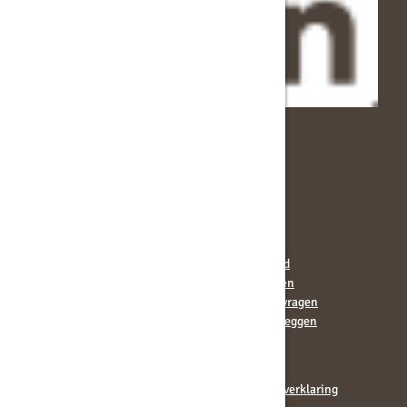
Navigeer naar
Over ons
Koffiemachines
Contact
Huur koffiemachine
Over ons
Operating
Ons team
Servicecontract
Werken bij
Bekerrecycling
Blogs
Koffie en thee assortiment
Duurzaamheid
Assortiment
Certificeringen
Servies bedrukken
Veelgestelde vragen
Adverteren digitale scherm
Wat klanten zeggen
Algemene voorwaarden
Privacyverklaring