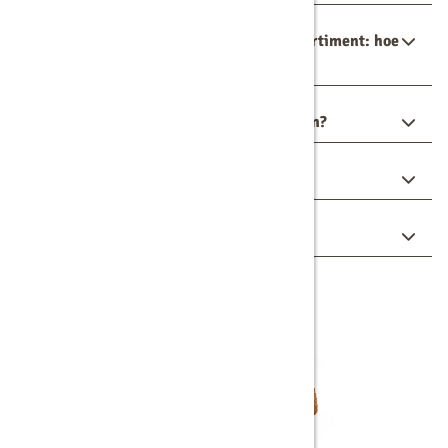
Jullie hebben veel machines in het assortiment: hoe
bepaal ik welke ik nodig heb?
Waarom kan ik huren in plaats van kopen?
Wat zit er in een servicecontract?
Hoe ziet de volledige service eruit?