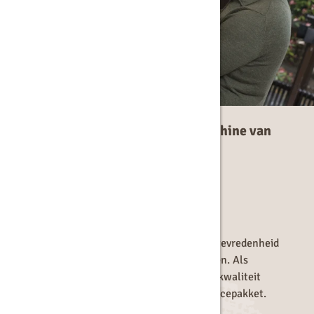
Waarom kiezen voor een koffiemachine van
Langerak de Jong?
✓ Ruime keuze in koffiemachines
✓ Compleet servicepakket
✓ Meer tevreden medewerkers en gasten
Een koffiemachine is een investering in de tevredenheid
en het welzijn van je medewerkers en gasten. Als
totaalleverancier bieden wij niet alleen topkwaliteit
koffiemachines, maar ook een volledig servicepakket.