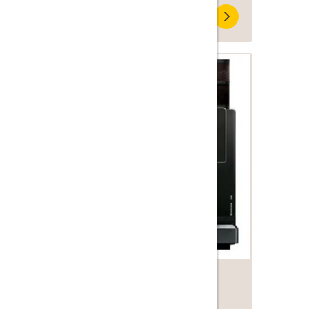
Franke A600
200 kopjes per dag