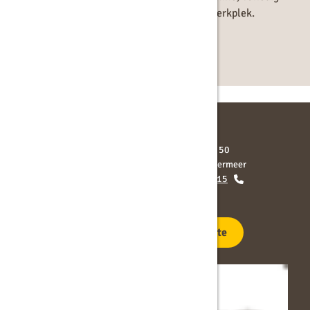
afgestemd op de behoeften van jouw werkplek.
Vraag een adviseur op de koffie
Langerak de Jong
Contact
Chroomstraat 50
2718 RH Zoetermeer
079 - 362 05 15
info@ldj.nl
KvK: 27161108
BTW: NL009827730B01
Plan route