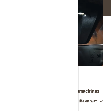
Veelgestelde vragen over koffiemachines
Welke merken koffiemachines leveren jullie en wat
maken ze uniek?