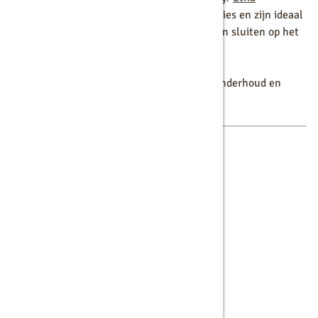
koffiemachines
bieden betrouwbare prestaties en zijn ideaal
voor
bedrijven
die geen compromissen willen sluiten op het
gebied van kwaliteit en betrouwbaarheid.
Deze machines zijn robuust, eenvoudig in onderhoud en
perfect voor dagelijks intensief gebruik.