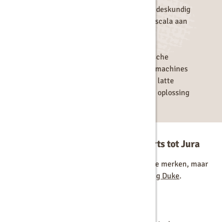
Dit betekent dat je bij ons terechtkunt voor deskundig
advies, installatie, onderhoud en een breed scala aan
accessoires voor de beste koffie-ervaring.
Of je nu de voorkeur geeft aan volautomatische
espressoapparaten, filterkoffiemachines of machines
die koffiespecialiteiten zoals cappuccino en latte
macchiato bereiden, wij hebben de perfecte oplossing
voor jou.
Ons assortiment: van Douwe Egberts tot Jura
Wij bieden koffiemachines van onderstaande merken, maar
ook van
Animo
,
Bravilor Bonamat
en
De Jong Duke
.
Douwe Egberts koffiemachines