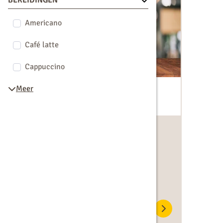
BEREIDINGEN
Americano
Café latte
Cappuccino
Meer
Franke A300
80 kopjes per dag
Hoog kwaliteit zetsysteem
Waterreservoir of vaste
wateraansluiting
Zetsysteem:
Espressobonen