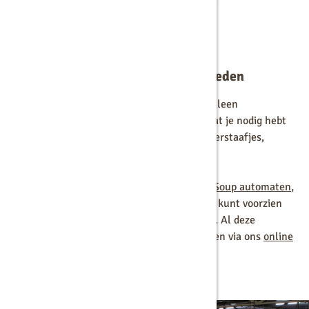
Compleet aanbod koffiebenodigdheden
Bij Langerak de Jong bieden we meer dan alleen
koffiemachines. Wij voorzien je van alles wat je nodig hebt
voor jouw koffiehoek, zoals koffiebekers, roerstaafjes,
suikersticks en koffiemelk.
Daarnaast bieden we ook snack- en
Cup-a-Soup automaten
,
zodat je jouw medewerkers en gasten altijd kunt voorzien
van een breed scala aan dranken en snacks. Al deze
producten kun je eenvoudig en snel bestellen via ons
online
portaal
, zodat je nooit zonder zit.