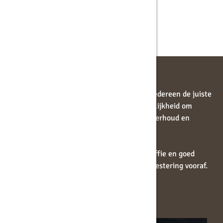
Neem contact op
Liever huren dan kopen?
Een koffiemachine kopen is niet voor iedereen de juiste
keuze. Daarom bieden we ook de mogelijkheid om
koffiemachines te huren, inclusief onderhoud en
service.
Zo ben je altijd verzekerd van goede koffie en goed
werkende apparatuur, zonder grote investering vooraf.
Bekijk de mogelijkheden