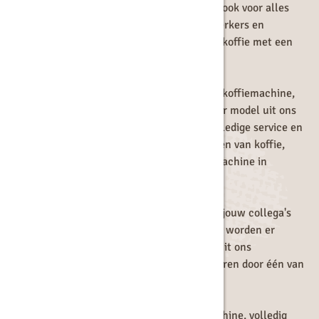
gerenommeerde merken, maar zorgen ook voor alles
wat je verder nodig hebt om je medewerkers en
bezoekers te voorzien van uitstekende koffie met een
koekje.
Of je nu kiest voor een Douwe Egberts koffiemachine,
een Franke koffiemachine, of een ander model uit ons
assortiment, je profiteert altijd van volledige service en
onderhoud. Zo kun jij zorgeloos genieten van koffie,
terwijl wij ervoor zorgen dat je koffiemachine in
topconditie blijft.
Weet jij van welke koffiespecialiteiten jouw collega's
het meest genieten? En hoeveel kopjes worden er
dagelijks gezet? Maak de juiste keuze uit ons
assortiment of laat je deskundig adviseren door één van
onze ervaren specialisten.
Zo ben je zeker van de beste koffiemachine, volledig