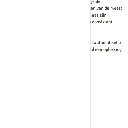
Met een
Douwe Egberts koffiemachine
haal je de
betrouwbaarheid en het vakmanschap van een van de meest
bekende namen in koffie in huis. Deze machines zijn
makkelijk te bedienen, duurzaam en leveren consistent
heerlijke koffie.
Of je nu kiest voor
filterkoffie
,
cafitesse
of volautomatische
espressomachines, Douwe Egberts biedt altijd een oplossing
die past bij de wensen van jouw organisatie