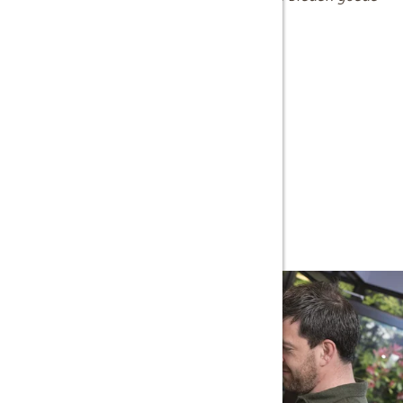
Service en bestelgemak op hun site.
G. GEEFT ONS EEN 9