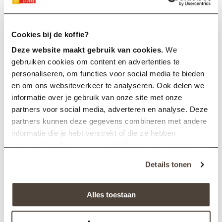
Cookies bij de koffie?
Deze website maakt gebruik van cookies.
We
gebruiken cookies om content en advertenties te
personaliseren, om functies voor social media te bieden
en om ons websiteverkeer te analyseren. Ook delen we
informatie over je gebruik van onze site met onze
partners voor social media, adverteren en analyse. Deze
partners kunnen deze gegevens combineren met andere
Jura koffiemachines
informatie die je hebt verstrekt of die ze hebben
Voor de ultieme koffie-ervaring kies je een
Jura
verzameld op basis van je gebruik van hun services.
koffiemachine
. Deze volautomatische espressomachines zijn
Details tonen
eenvoudig te bedienen en bieden een breed scala aan
instelmogelijkheden voor koffie op maat.
Alles toestaan
Met één druk op de knop zet je je favoriete koffie, terwijl de
hoogwaardige maalschijven zorgen voor een constante, volle