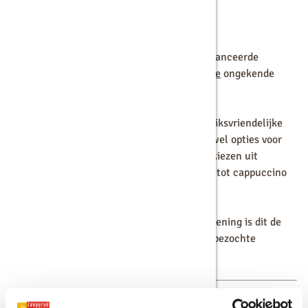
Franke koffiemachines
Als je op zoek bent naar flexibiliteit en geavanceerde
technologie, biedt een
Franke koffiemachine
ongekende
mogelijkheden.
Deze machines staan bekend om hun gebruiksvriendelijke
interface en veelzijdigheid. Franke biedt zowel opties voor
koffiebonen als gemalen koffie, en je kunt kiezen uit
verschillende koffievarianten, van espresso tot cappuccino
en latte.
Dankzij de robuuste bouw en intuïtieve bediening is dit de
ideale keuze voor grotere kantoren en drukbezochte
werkplekken.