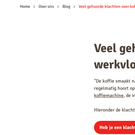
Home
Over ons
Blog
Veel ge
werkvlo
"De koffie smaakt na
regelmatig hoort op 
koffiemachine
, de 
Hieronder de klacht
Heb je een klach