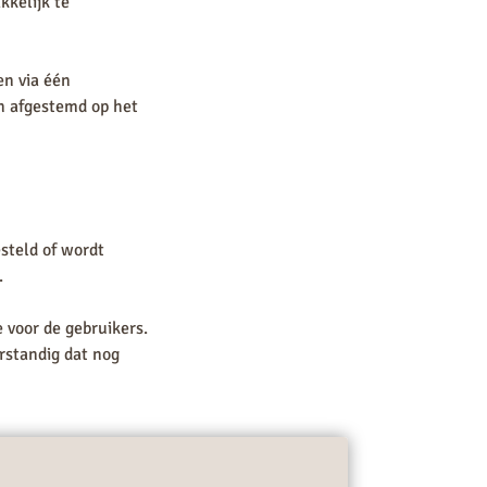
kkelijk te
en via één
en afgestemd op het
steld of wordt
.
e voor de gebruikers.
erstandig dat nog