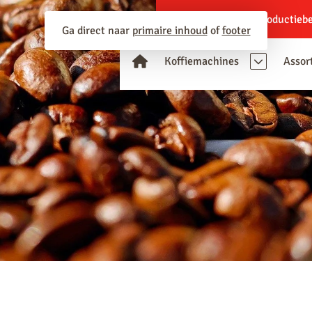
Bouwlocaties
Productiebe
Ga direct naar
primaire inhoud
of
footer
Koffiemachines
Assor
Zetsystemen
Espressobonen
Fresh brew
Instant
Liquid
Snelfilter
Merken
Animo
Bravilor Bonamat