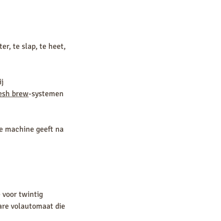
er, te slap, te heet,
j
esh brew
-systemen
de machine geeft na
 voor twintig
are volautomaat die