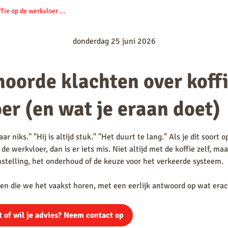
Veel gehoorde klachten over koffie op de werkvloer (en wat je eraan doet)
De Jong Duke
Douwe Egberts
donderdag 25 juni 2026
Dr. Coffee
Etna
hoorde klachten over koff
Franke
Jura
er (en wat je eraan doet)
ar niks." "Hij is altijd stuk." "Het duurt te lang." Als je dit soort
de werkvloer, dan is er iets mis. Niet altijd met de koffie zelf, m
instelling, het onderhoud of de keuze voor het verkeerde systeem.
en die we het vaakst horen, met een eerlijk antwoord op wat erach
t of wil je advies? Neem contact op