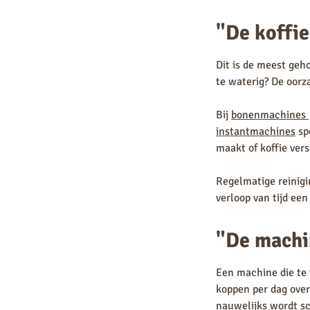
"De koffie
Dit is de meest geho
te waterig? De oorza
Bij
bonenmachines
instantmachines
spe
maakt of koffie vers
Regelmatige reinig
verloop van tijd een
"De machin
Een machine die te v
koppen per dag over
nauwelijks wordt sc