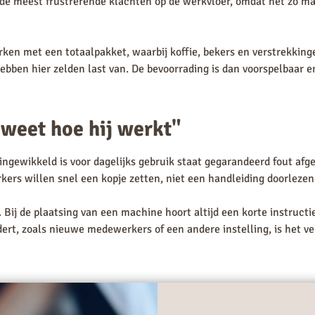
 de meest frustrerende klachten op de werkvloer, omdat het zo ma
rken met een totaalpakket, waarbij koffie, bekers en verstrekking
hebben hier zelden last van. De bevoorrading is dan voorspelbaar 
weet hoe hij werkt"
ingewikkeld is voor dagelijks gebruik staat gegarandeerd fout afge
rs willen snel een kopje zetten, niet een handleiding doorlezen
Bij de plaatsing van een machine hoort altijd een korte instructi
ndert, zoals nieuwe medewerkers of een andere instelling, is het v