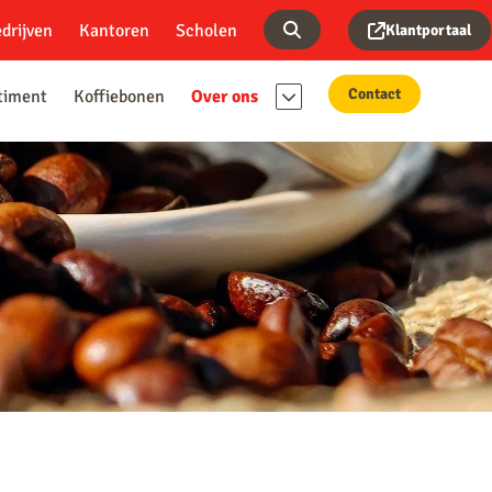
drijven
Kantoren
Scholen
Klantportaal
Contact
timent
Koffiebonen
Over ons
Ons team
Werken bij
Blog