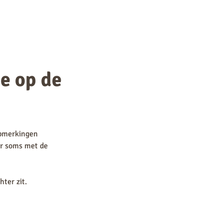
ie op de
 opmerkingen
aar soms met de
ter zit.