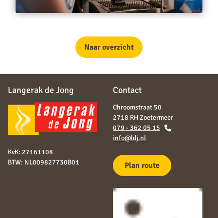
Naar overzicht
Langerak de Jong
Contact
Chroomstraat 50
2718 RH Zoetermeer
079 - 362 05 15
info@ldj.nl
KvK: 27161108
BTW: NL009827730B01
Plan route