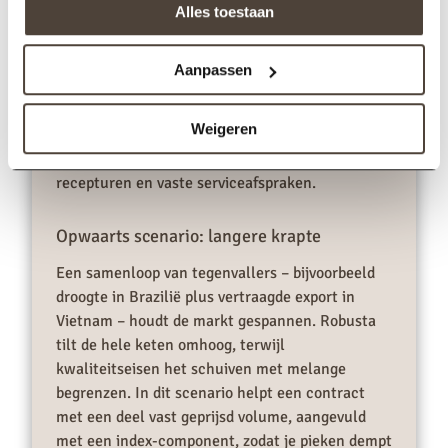
Basisscenario: hoog maar beheersbaar
Alles toestaan
Wereldwijde productie stabiliseert, Robusta blijft
stevig in trek en Arabica beweegt in een brede
Aanpassen
bandbreedte. De prijs schommelt rondom een
hoog plateau, zonder de extreme uitschieters
Weigeren
van begin 2025. Voor je beleid betekent dit:
spreiden, kleine bijstellingen in melange, strakke
recepturen en vaste serviceafspraken.
Opwaarts scenario: langere krapte
Een samenloop van tegenvallers – bijvoorbeeld
droogte in Brazilië plus vertraagde export in
Vietnam – houdt de markt gespannen. Robusta
tilt de hele keten omhoog, terwijl
kwaliteitseisen het schuiven met melange
begrenzen. In dit scenario helpt een contract
met een deel vast geprijsd volume, aangevuld
met een index-component, zodat je pieken dempt