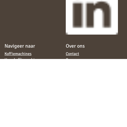
Navigeer naar
Over ons
Koffiemachines
Contact
Huur koffiemachine
Over ons
Operating
Ons team
Servicecontract
Werken bij
Bekerrecycling
Blogs
Koffie en thee assortiment
Duurzaamheid
Assortiment
Certificeringen
Servies bedrukken
Veelgestelde vragen
Adverteren digitale scherm
Wat klanten zeggen
Algemene voorwaarden
Privacyverklaring