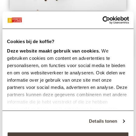
Ook koffie op kantoor?
Cookies bij de koffie?
Neem contact op
Deze website maakt gebruik van cookies.
We
gebruiken cookies om content en advertenties te
personaliseren, om functies voor social media te bieden
en om ons websiteverkeer te analyseren. Ook delen we
Scenario’s voor 2026: waar houd je
informatie over je gebruik van onze site met onze
rekening mee?
partners voor social media, adverteren en analyse. Deze
partners kunnen deze gegevens combineren met andere
Scenario’s helpen om contracten, volumes en
informatie die je hebt verstrekt of die ze hebben
melange-keuzes te sturen. Gebruik
verzameld op basis van je gebruik van hun services.
onderstaande drie denkrichtingen als kompas
voor je kwartaalgesprekken met leveranciers.
Details tonen