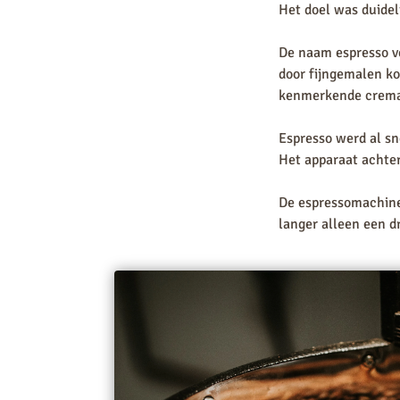
Het doel was duideli
De naam espresso ve
door fijngemalen ko
kenmerkende crema
Espresso werd al sn
Het apparaat achter
De espressomachine
langer alleen een d