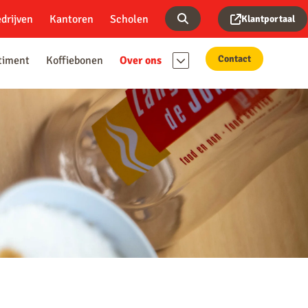
drijven
Kantoren
Scholen
Klantportaal
Contact
timent
Koffiebonen
Over ons
Ons team
Werken bij
Blog