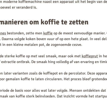
en moderne koffiemachine naast een apparaat uit het begin van d
hoeveel er veranderd is.
manieren om koffie te zetten
ines
bestonden, zette men
koffie
op de meest eenvoudige manier. 
r. Daarna volgde koken boven vuur of op een hete plaat. In veel d
t in een kleine metalen pot, de zogenoemde cezve.
de sterke koffie op met veel smaak, maar ook met
koffieprut
in he
 extractie ontbrak. De smaak hing volledig af van ervaring en timi
n later varianten zoals de koffiepot en de percolator. Deze appar
r gemalen koffie te laten circuleren. Het proces bleef grotende
riode de basis voor alles wat later volgde. Mensen ontdekten dat
smaak van koffie sterk beïnvloeden. Dat inzicht vormde het startpu