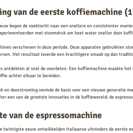
ing van de eerste koffiemachine (
euw begon de zoektocht naar een snellere en consistenter manier
experimenteerden met stoomdruk om heet water sneller door koffie
chines verschenen in deze periode. Deze apparaten gebruikten st
ersen. Het resultaat leverde een krachtigere smaak op dan tradit
s ontdekten al snel de voordelen. Een koffiemachine maakte het
fie achter elkaar te bereiden.
uk en doorstroming vormde de basis voor een nieuwe generatie ma
ater een van de grootste innovaties in de koffiewereld: de espres
te van de espressomachine
e twintigste eeuw ontwikkelden Italiaanse uitvinders de eerste 