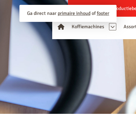
Bouwlocaties
Productiebe
Ga direct naar
primaire inhoud
of
footer
Koffiemachines
Assor
Zetsystemen
Espressobonen
Fresh brew
Instant
Liquid
Snelfilter
Merken
Animo
Bravilor Bonamat