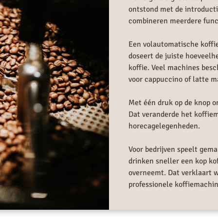
ontstond met de introduct
combineren meerdere funct
Een volautomatische koffi
doseert de juiste hoeveelh
koffie. Veel machines bes
voor cappuccino of latte m
Met één druk op de knop on
Dat veranderde het koffie
horecagelegenheden.
Voor bedrijven speelt gema
drinken sneller een kop k
overneemt. Dat verklaart w
professionele koffiemachin