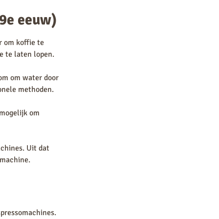
19e eeuw)
 om koffie te
 te laten lopen.
oom om water door
ionele methoden.
 mogelijk om
chines. Uit dat
somachine.
espressomachines.