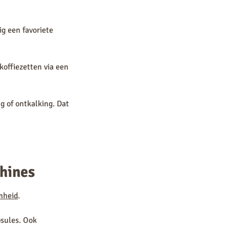
g een favoriete
offiezetten via een
g of ontkalking. Dat
hines
mheid
.
sules. Ook