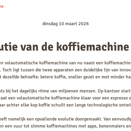
ne
De Jong Duke
Douwe Egberts
dinsdag 10 maart 2026
Dr. Coffee
Etna
utie van de koffiemachine
Franke
Jura
 een volautomatische koffiemachine van nu naast een koffiemachin
 Toch ligt tussen die twee apparaten een duidelijke lijn van inno
t dezelfde behoefte: betere koffie, sneller gezet en met minder h
els bij het dagelijks ritme van miljoenen mensen. Op kantoor star
taat een volautomatische koffiemachine klaar voor een espresso of 
ar achter elke kop koffie schuilt een lange technologische ontwi
eeft namelijk een opvallende evolutie doorgemaakt. Van eenvoud
oven een vuur tot slimme koffiemachines met apps, bonenmalers 